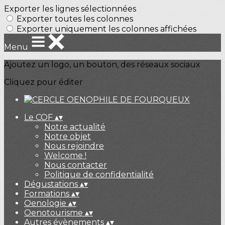
Exporter les lignes sélectionnées
Exporter toutes les colonnes
Exporter uniquement les colonnes affichées
Menu
Ajoutez un logo, un bouton, des réseaux sociaux
Cliquez pour éditer
Le COF
▴
▾
Notre actualité
Notre objet
Nous rejoindre
Welcome !
Nous contacter
Politique de confidentialité
Dégustations
▴
▾
Formations
▴
▾
Oenologie
▴
▾
Oenotourisme
▴
▾
Autres évènements
▴
▾