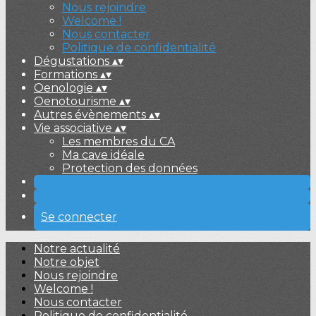
Nous rejoindre
Welcome !
Nous contacter
Politique de confidentialité
Dégustations
▴
▾
Formations
▴
▾
Oenologie
▴
▾
Oenotourisme
▴
▾
Autres évènements
▴
▾
Vie associative
▴
▾
Les membres du CA
Ma cave idéale
Protection des données
Se connecter
Notre actualité
Notre objet
Nous rejoindre
Welcome !
Nous contacter
Politique de confidentialité