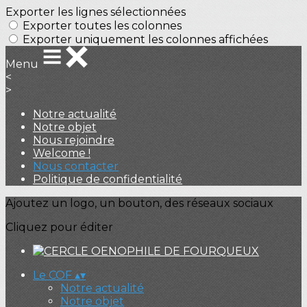
Exporter les lignes sélectionnées
Exporter toutes les colonnes
Exporter uniquement les colonnes affichées
Menu
<
>
Notre actualité
Notre objet
Nous rejoindre
Welcome !
Nous contacter
Politique de confidentialité
Ajoutez un logo, un bouton, des réseaux sociaux
Cliquez pour éditer
Le COF
▴
▾
Notre actualité
Notre objet