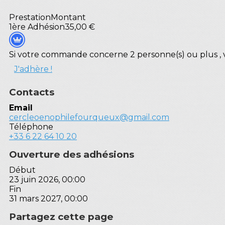
Prestation
Montant
1ère Adhésion
35,00 €
Si votre commande concerne 2 personne(s) ou plus , v
J'adhère !
Contacts
Email
cercleoenophilefourqueux@gmail.com
Téléphone
+33 6 22 64 10 20
Ouverture des adhésions
Début
23 juin 2026, 00:00
Fin
31 mars 2027, 00:00
Partagez cette page