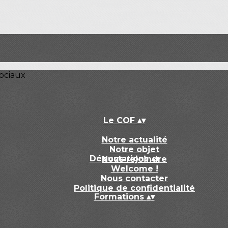
ociaux
Le COF
▴
▾
Notre actualité
Notre objet
Dégustations
▴
▾
Nous rejoindre
Welcome !
Nous contacter
Politique de confidentialité
Formations
▴
▾