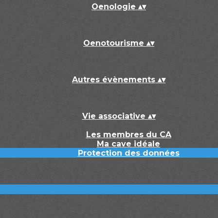
Oenologie
▴
▾
Oenotourisme
▴
▾
Autres évènements
▴
▾
Vie associative
▴
▾
Les membres du CA
Ma cave idéale
Protection des données